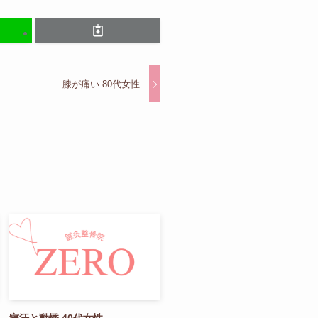
膝が痛い 80代女性
寝汗と動悸 40代女性